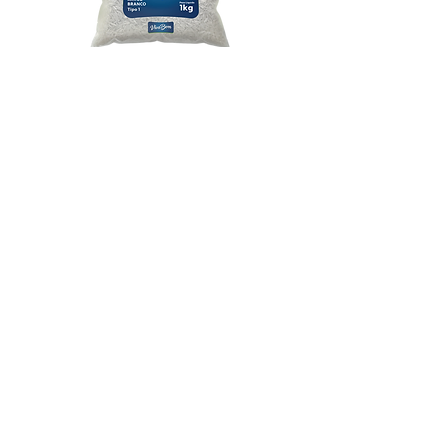
Arroz Viva Bem 1kg
Baixar embalagem
Baixar embalagem
Confira nosso catálogo de
produtos:
Clique Aqui!